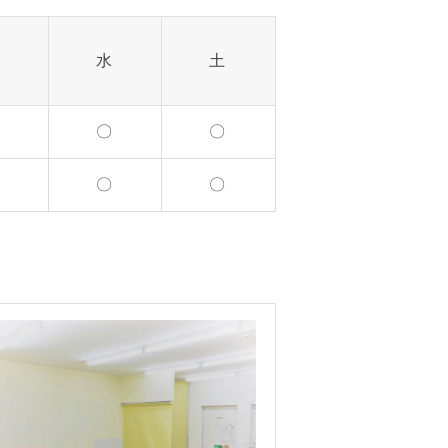
す※
水
土
品の自己負担の新たな仕組み
〇
〇
てのお知らせでございます。
〇
〇
定療養
ロナワクチン接種につきまし
0/4（水）より実施いたしま