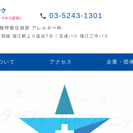
03-5243-1301
local_phone
時無呼吸症候群 アレルギー科
新宿線 瑞江駅より徒歩7分 / 京成バス 瑞江三中バス
ついて
アクセス
企業・団