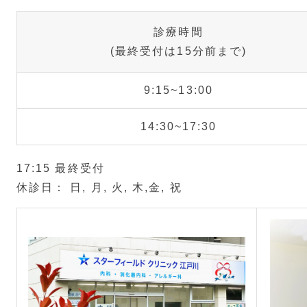
※12月29（日）～1月7日（火）は休診となりま
診療時間
(最終受付は15分前まで)
2024年10月
令和６年10月からの 医薬
9:15~13:00
02日
について
令和６年10月より先発医薬品の自己負担につい
14:30~17:30
詳しくは下記をご覧ください。
後発医薬品のある先発医薬品（長期収載品）の選
17:15 最終受付
休診日
： 日, 月, 火, 木,金, 祝
2024年09月27
令和6年度 高齢者新型コ
日
て
令和6年度 高齢者新型コロナワクチン接種は、1
す。
江戸川区民の方かつ、対象の方のみとなります。