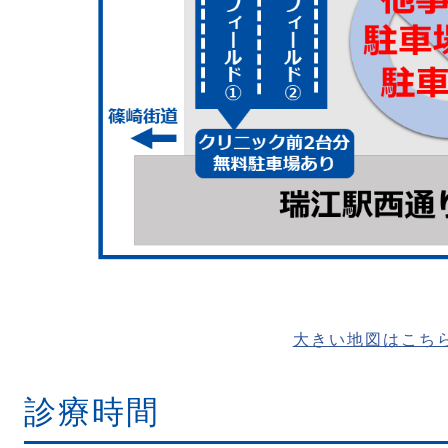
2025年01月
睡眠時無呼吸症候群（SA
14日
のお知らせ
現在、業者の都合により睡眠時無呼吸症候群（S
止しております。
皆様にはご迷惑をおかけして申し訳ございません
上げます。
2024年11月01日
年末年始の診療日につき
年末年始の診療日についてご案内申し上げます。
年内：2024年
12月28日（土）
まで
大きい地図はこち
年始：2025年
1月8日（水）
から
診療とさせてい
診療時間
ご不便おかけしますが、どうぞよろしくお願いい