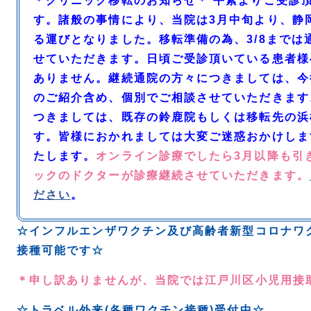
＊クリニック移転のお知らせ＊ 平素よりご受診
す。諸般の事情により、当院は3月中旬より、静
る運びとなりました。移転準備の為、3/8までは
せていただきます。日頃ご受診頂いている患者様
ありません。継続通院の方々につきましては、今
のご紹介含め、個別でご相談させていただきます
つきましては、既存の鈴鹿院もしくは移転先の浜
す。皆様におかれましては大変ご迷惑おかけしま
たします。
オンライン診療でしたら3月以降も引
ックのドクターが診療継続させていただきます。
ださい
。
☆インフルエンザワクチン及び高齢者新型コロナワ
接種可能です☆
＊申し訳ありませんが、当院では江戸川区小児用接
☆トラベル外来(各種ワクチン接種)受付中☆