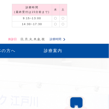
診療時間
水
土
(最終受付は15分前まで)
9:15~13:00
〇
〇
14:30~17:30
〇
〇
chevron_right
休診日
日, 月, 火, 木,金, 祝
診療時間
体の方へ
診療案内
診療予約