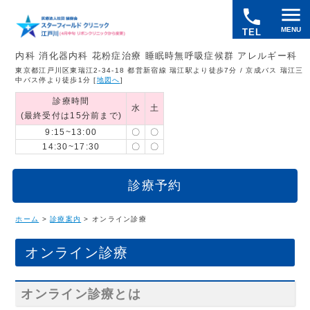
menu
local_phone
内科 消化器内科 花粉症治療 睡眠時無呼吸症候群 アレルギー科
東京都江戸川区東瑞江2-34-18 都営新宿線 瑞江駅より徒歩7分 / 京成バス 瑞江三
中バス停より徒歩1分 [
地図へ
]
診療時間
水
土
(最終受付は15分前まで)
9:15~13:00
〇
〇
14:30~17:30
〇
〇
診療予約
ホーム
>
診療案内
> オンライン診療
オンライン診療
オンライン診療とは