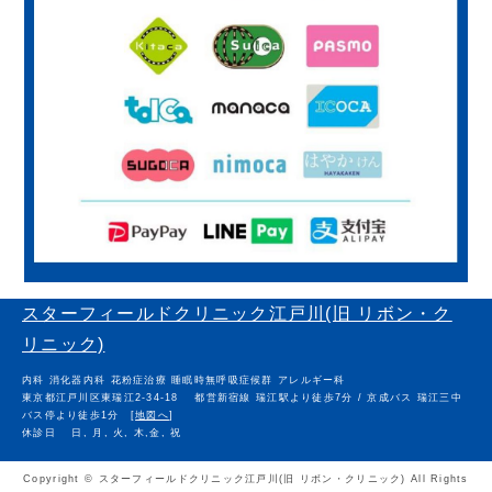
スターフィールドクリニック江戸川(旧 リボン・ク
リニック)
内科 消化器内科 花粉症治療 睡眠時無呼吸症候群 アレルギー科
東京都江戸川区東瑞江2-34-18
都営新宿線 瑞江駅より徒歩7分 / 京成バス 瑞江三中
バス停より徒歩1分 [
地図へ
]
休診日
日, 月, 火, 木,金, 祝
Copyright © スターフィールドクリニック江戸川(旧 リボン・クリニック) All Rights